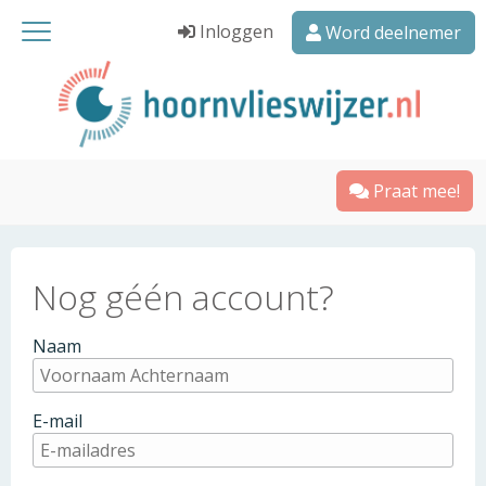
Inloggen
Word deelnemer
Praat mee!
Nog géén account?
Naam
E-mail