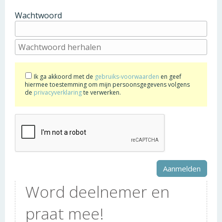
Wachtwoord
Ik ga akkoord met de
gebruiks-voorwaarden
en geef
hiermee toestemming om mijn persoonsgegevens volgens
de
privacyverklaring
te verwerken.
Word deelnemer en
praat mee!