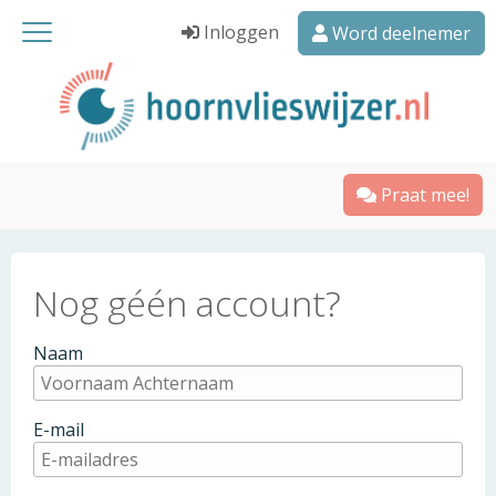
Inloggen
Word deelnemer
Praat mee!
Nog géén account?
Naam
E-mail