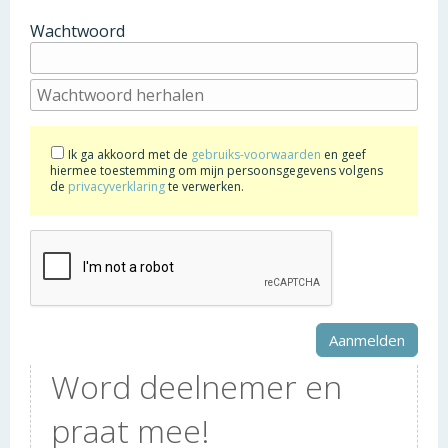
Wachtwoord
Ik ga akkoord met de
gebruiks-voorwaarden
en geef
hiermee toestemming om mijn persoonsgegevens volgens
de
privacyverklaring
te verwerken.
Word deelnemer en
praat mee!