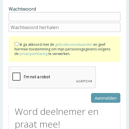
Wachtwoord
Ik ga akkoord met de
gebruiks-voorwaarden
en geef
hiermee toestemming om mijn persoonsgegevens volgens
de
privacyverklaring
te verwerken.
Word deelnemer en
praat mee!