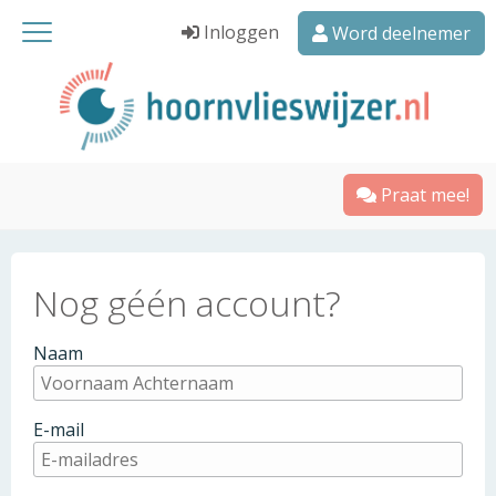
Inloggen
Word deelnemer
Praat mee!
Nog géén account?
Naam
E-mail