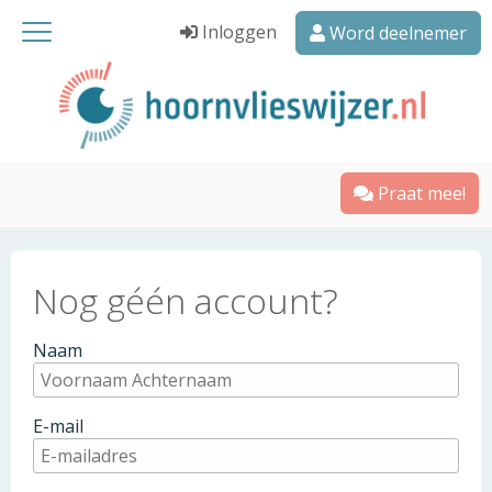
Inloggen
Word deelnemer
Praat mee!
Nog géén account?
Naam
E-mail