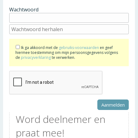
Wachtwoord
Ik ga akkoord met de
gebruiks-voorwaarden
en geef
hiermee toestemming om mijn persoonsgegevens volgens
de
privacyverklaring
te verwerken.
Word deelnemer en
praat mee!