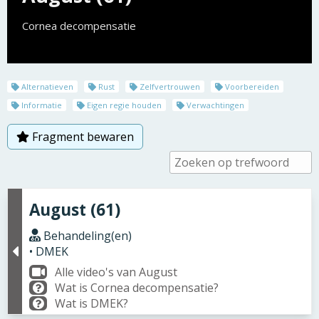
Cornea decompensatie
Alternatieven
Rust
Zelfvertrouwen
Voorbereiden
Informatie
Eigen regie houden
Verwachtingen
Fragment bewaren
August (61)
Behandeling(en)
• DMEK
Alle video's van August
Wat is Cornea decompensatie?
Wat is DMEK?