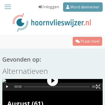
Inloggen
Word deelnemer
Praat mee!
Gevonden op:
Alternatieven
00:00
00:00
August (61)