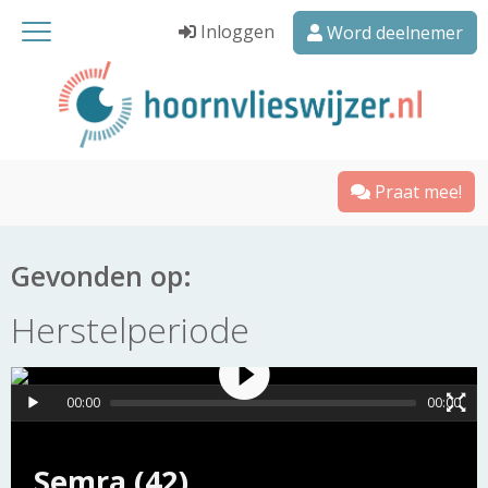
Inloggen
Word deelnemer
Praat mee!
Gevonden op:
Herstelperiode
00:00
00:00
Semra (42)