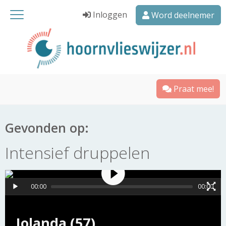
Inloggen
Word deelnemer
Praat mee!
Gevonden op:
Intensief druppelen
00:00
00:00
Jolanda (57)