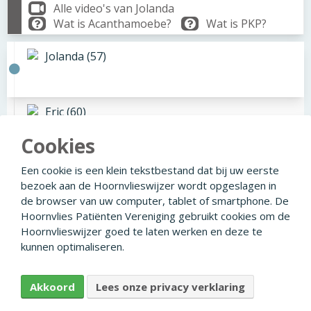
Alle video's van Jolanda
Wat is Acanthamoebe?
Wat is PKP?
Jolanda (57)
Eric (60)
Cookies
Semra (42)
Een cookie is een klein tekstbestand dat bij uw eerste
bezoek aan de Hoornvlieswijzer wordt opgeslagen in
de browser van uw computer, tablet of smartphone. De
Hoornvlies Patiënten Vereniging gebruikt cookies om de
Hoornvlieswijzer goed te laten werken en deze te
© 2026
Facebook
Linkedin
Privacyverklaring
kunnen optimaliseren.
Disclaimer
Colofon
Ontwikkeld door Creapolis
Akkoord
Lees onze privacy verklaring