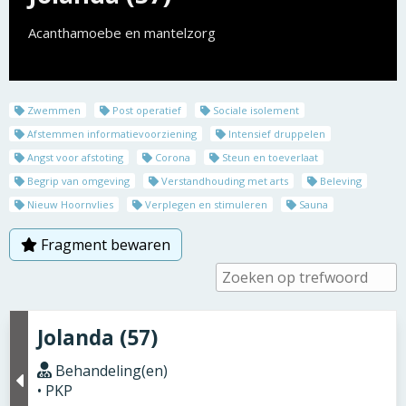
Acanthamoebe en mantelzorg
Zwemmen
Post operatief
Sociale isolement
Afstemmen informatievoorziening
Intensief druppelen
Angst voor afstoting
Corona
Steun en toeverlaat
Begrip van omgeving
Verstandhouding met arts
Beleving
Nieuw Hoornvlies
Verplegen en stimuleren
Sauna
Fragment bewaren
Jolanda (57)
Behandeling(en)
• PKP