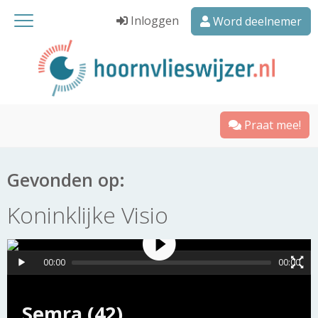
Inloggen
Word deelnemer
Praat mee!
Gevonden op:
Koninklijke Visio
00:00
00:00
Semra (42)