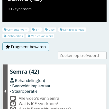
ICE-syndroom
Computerwerk
Bril
UWV
Koninklijke Visio
Zichtverlies
Verlies van werk
Fragment bewaren
Semra (42)
Behandeling(en)
• Baerveldt implantaat
• Staaroperatie
Alle video's van Semra
Wat is ICE-syndroom?