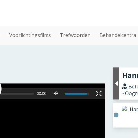
n
Voorlichtingsfilms
Trefwoorden
Behandelcentra
Hann
Beha
• Oogm
00:00
Han