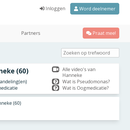
Inloggen
Word deelnemer
Partners
Praat mee!
Alle video's van
eke (60)
Hanneke
ndeling(en)
Wat is Pseudomonas?
edicatie
Wat is Oogmedicatie?
neke (60)