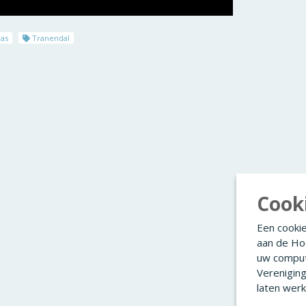
as
Tranendal
Cook
Een cookie
aan de Ho
uw comput
Verenigin
laten werk