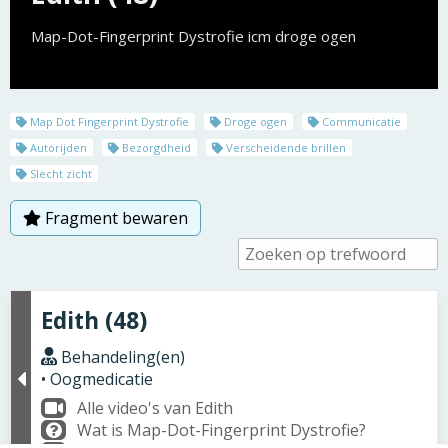
Map-Dot-Fingerprint Dystrofie icm droge ogen
Map Dot Fingerprint Dystrofie
Droge ogen
Communicatie
Autorijden
Bezorgdheid
Verscheidende brillen
Slecht zicht
Fragment bewaren
Edith (48)
Behandeling(en)
• Oogmedicatie
Alle video's van Edith
Wat is Map-Dot-Fingerprint Dystrofie?