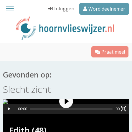
Inloggen
Word deelnemer
Praat mee!
Gevonden op:
Slecht zicht
00:00
00:00
Edith (48)