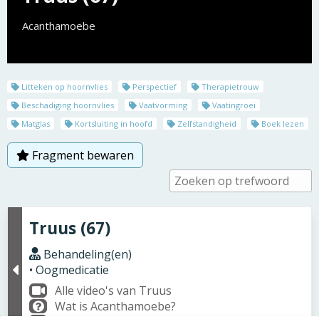
Acanthamoebe
Litteken op hoornvlies
Perspectief
Therapietrouw
Beschadiging hoornvlies
Vaatvorming
Vaatingroei
Matglas
Kortsluiting in hoofd
Zelfstandigheid
Boek lezen
Fragment bewaren
Truus (67)
Behandeling(en)
• Oogmedicatie
Alle video's van Truus
Wat is Acanthamoebe?