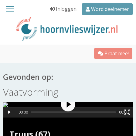
Inloggen
Word deelnemer
Praat mee!
Gevonden op:
Vaatvorming
00:00
00:00
Truus (67)