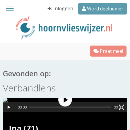
Inloggen
Word deelnemer
Praat mee!
Gevonden op:
Verbandlens
00:00
00:00
Ina (71)