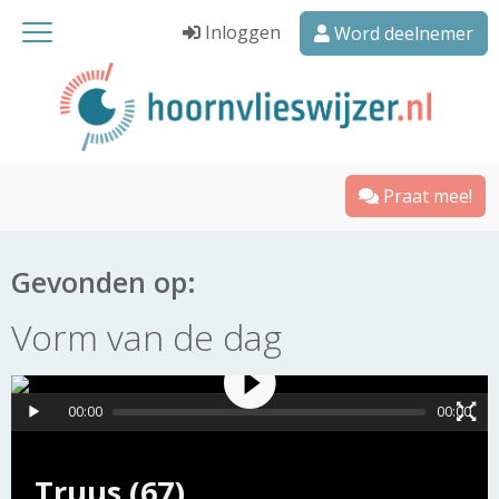
Inloggen
Word deelnemer
Praat mee!
Gevonden op:
Vorm van de dag
00:00
00:00
Truus (67)