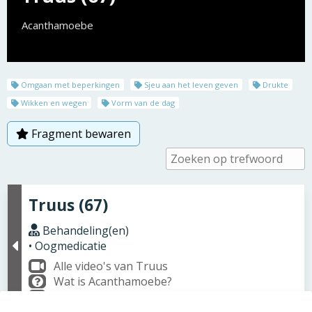
Acanthamoebe
Omgaan met beperkingen
Sjeu aan het leven geven
Drukte
Wikken en wegen
Vorm van de dag
Fragment bewaren
Truus (67)
Behandeling(en)
• Oogmedicatie
Alle video's van Truus
Wat is Acanthamoebe?
Wat is Oogmedicatie?