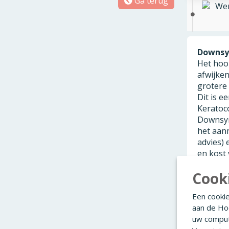
Ga terug
Wen
Downsy
Het hoo
afwijke
grotere
Dit is e
Keratoc
Downsyn
het aan
advies) 
en kost 
kind en
Cook
als een 
aandach
Een cookie
aan de Ho
Gezien 
uw comput
de erva