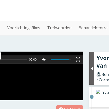
n
Voorlichtingsfilms
Trefwoorden
Behandelcentra
Yvo
00:00
van 
Beha
• Corn
Yvo