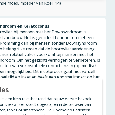
delmoed, moeder van Roel (14)
ndroom en Keratoconus
rnvlies bij mensen met het Downsyndroom is
nd van bouw. Het is gemiddeld dunner en met een
 kromming dan bij mensen zonder Downsyndroom.
en belangrijke reden dat de hoornvliesaandoening
onus relatief vaker voorkomt bij mensen met het
droom. Om het gezichtsvermogen te verbeteren, is
meten van vormstabiele contactlenzen (op medisch
een mogelijkheid. Dit meetproces gaat niet vanzelf
veel tijd en inzet en heeft een enorme impact op het
 ouder. Ook de voorbereiding op een behandeling
ies
corneal crosslinking en het genezingsproces vergt
t en energie.
 is een klein tekstbestand dat bij uw eerste bezoek
ornvlieswijzer wordt opgeslagen in de browser van
de complexe context van Down en Keratoconus zijn
er, tablet of smartphone. De Hoornvlies Patiënten
ringsverhalen van twee moeders van kinderen met