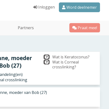
Inloggen
Word deelnemer
Partners
Praat mee!
nne, moeder
Wat is Keratoconus?
Wat is Corneal
Bob (27)
crosslinking?
ndeling(en)
eal crosslinking
nne, moeder van Bob (27)