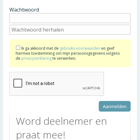
Wachtwoord
Ik ga akkoord met de
gebruiks-voorwaarden
en geef
hiermee toestemming om mijn persoonsgegevens volgens
de
privacyverklaring
te verwerken.
Word deelnemer en
praat mee!