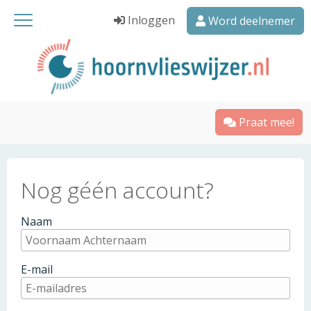
Inloggen
Word deelnemer
Praat mee!
Nog géén account?
Naam
E-mail