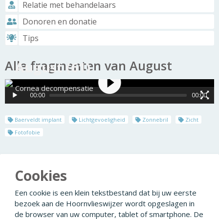
Relatie met behandelaars
Donoren en donatie
Tips
Alle fragmenten van August
August (61)
Cornea decompensatie
00:00
00:00
Baerveldt implant
Lichtgevoeligheid
Zonnebril
Zicht
Fotofobie
Cookies
August (61)
Wat is Cornea decompensatie?
Een cookie is een klein tekstbestand dat bij uw eerste
Wat is DMEK?
bezoek aan de Hoornvlieswijzer wordt opgeslagen in
de browser van uw computer, tablet of smartphone. De