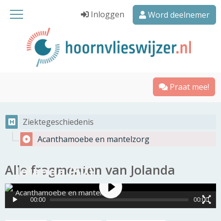
Inloggen
Word deelnemer
Praat mee!
Ziektegeschiedenis
Acanthamoebe en mantelzorg
Alle fragmenten van Jolanda
Jolanda (57)
Acanthamoebe en mantelzorg
00:00
00:00