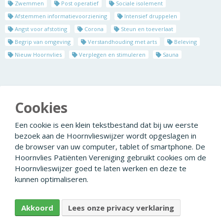
Zwemmen
Post operatief
Sociale isolement
Afstemmen informatievoorziening
Intensief druppelen
Angst voor afstoting
Corona
Steun en toeverlaat
Begrip van omgeving
Verstandhouding met arts
Beleving
Nieuw Hoornvlies
Verplegen en stimuleren
Sauna
Jolanda (57)
Cookies
Wat is Acanthamoebe en
mantelzorg?
Een cookie is een klein tekstbestand dat bij uw eerste
Wat is PKP?
bezoek aan de Hoornvlieswijzer wordt opgeslagen in
de browser van uw computer, tablet of smartphone. De
Hoornvlies Patiënten Vereniging gebruikt cookies om de
Hoornvlieswijzer goed te laten werken en deze te
© 2026
Facebook
Linkedin
Privacyverklaring
kunnen optimaliseren.
Disclaimer
Colofon
Ontwikkeld door Creapolis
Akkoord
Lees onze privacy verklaring