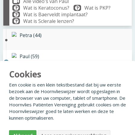
Alle video's van Paul
Wat is Keratoconus?
Wat is PKP?
Wat is Baerveldt implantaat?
Wat is Sclerale lenzen?
Petra (44)
Paul (59)
Cookies
Chris (51)
Een cookie is een klein tekstbestand dat bij uw eerste
bezoek aan de Hoornvlieswijzer wordt opgeslagen in
de browser van uw computer, tablet of smartphone. De
Hoornvlies Patiënten Vereniging gebruikt cookies om de
Hoornvlieswijzer goed te laten werken en deze te
© 2026
Facebook
Linkedin
Privacyverklaring
kunnen optimaliseren.
Disclaimer
Colofon
Ontwikkeld door Creapolis