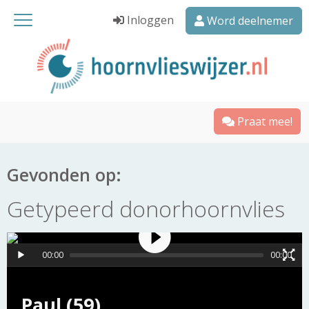
Inloggen
Word deelnemer
Praat mee!
Gevonden op:
Getypeerd donorhoornvlies
00:00
00:00
Paul (59)