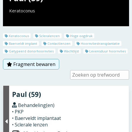
Keratoconus
Keratoconus
Scleralenzen
Hoge oogdruk
Baerveldt implant
Contactlenzen
Hoornvliestransplantatie
Getypeerd donorhoornvlies
Wachtlijst
Levensduur hoornvlies
Fragment bewaren
Paul (59)
Behandeling(en)
• PKP
• Baerveldt implantaat
• Sclerale lenzen