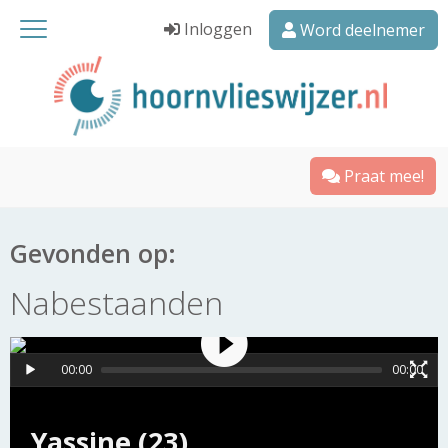
Inloggen
Word deelnemer
Praat mee!
Gevonden op:
Nabestaanden
00:00
00:00
Yassine (23)