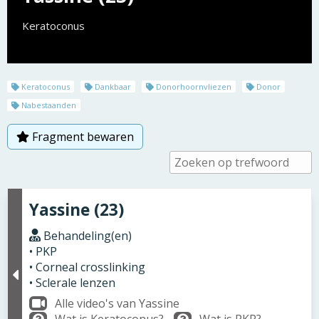
Keratoconus
Keratoconus
Dankbaar
Donorhoornvliezen
Donor
Nabestaanden
Fragment bewaren
Yassine (23)
Behandeling(en)
• PKP
• Corneal crosslinking
• Sclerale lenzen
Alle video's van Yassine