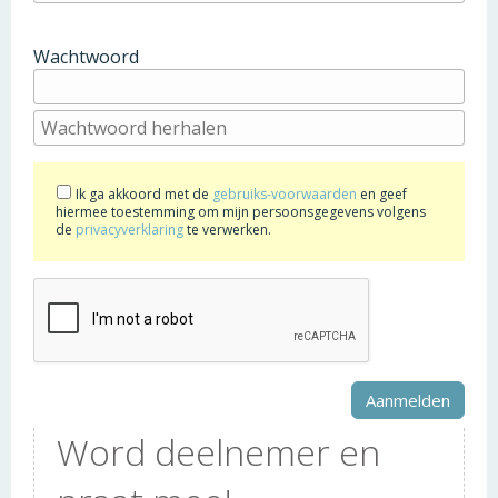
Wachtwoord
Ik ga akkoord met de
gebruiks-voorwaarden
en geef
hiermee toestemming om mijn persoonsgegevens volgens
de
privacyverklaring
te verwerken.
Word deelnemer en