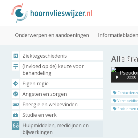
Onderwerpen en aandoeningen
Informatieblade
Ziektegeschiedenis
Han
Alle f
(Invloed op de) keuze voor
Pseudo
behandeling
00:00
Eigen regie
Contactlenz
Angsten en zorgen
Vermoeidhei
Energie en welbevinden
Problemen m
Studie en werk
Hulpmiddelen, medicijnen en
bijwerkingen