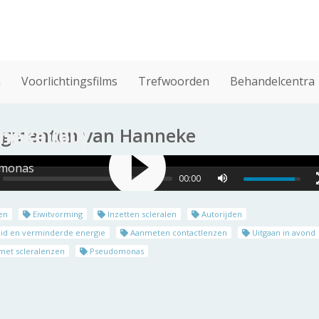
n
Voorlichtingsfilms
Trefwoorden
Behandelcentra
neke (60)
ragmenten van Hanneke
monas
00:00
en
Eiwitvorming
Inzetten scleralen
Autorijden
d en verminderde energie
Aanmeten contactlenzen
Uitgaan in avond
et scleralenzen
Pseudomonas