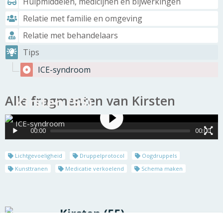
Hulpmiddelen, medicijnen en bijwerkingen
Relatie met familie en omgeving
Relatie met behandelaars
Tips
ICE-syndroom
Alle fragmenten van Kirsten
Kirsten (55)
ICE-syndroom
00:00
00:00
Lichtgevoeligheid
Druppelprotocol
Oogdruppels
Kunsttranen
Medicatie verkoelend
Schema maken
Kirsten (55)