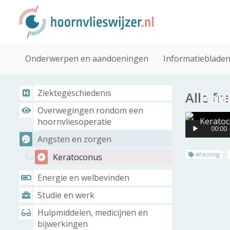
Onderwerpen en aandoeningen
Informatieblade
Ziektegeschiedenis
Paul
Alle f
Overwegingen rondom een
Kerato
hoornvliesoperatie
00:00
Angsten en zorgen
Afstoting
Keratoconus
Energie en welbevinden
Studie en werk
Hulpmiddelen, medicijnen en
bijwerkingen