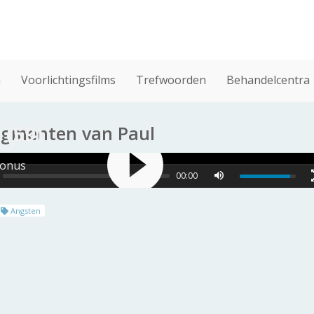
n
Voorlichtingsfilms
Trefwoorden
Behandelcentra
 (59)
ragmenten van Paul
conus
00:00
Angsten