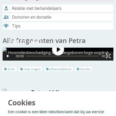
Relatie met behandelaars
Donoren en donatie
Tips
Alle fragmenten van Petra
Petra (44)
Hoornvliesbeschadiging door aangeboren hoge oogdruk
00:00
00:00
Zicht
Hulp vragen
Afhankelijkheid
Familie
Petra (44)
Wat is Hoornvliesbeschadiging door
Cookies
aangeboren hoge oogdruk?
Wat is PKP?
Een cookie is een klein tekstbestand dat bij uw eerste
Wat is Baerveldt implantaat?