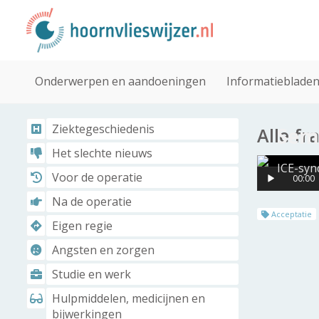
Onderwerpen en aandoeningen
Informatieblade
Ziektegeschiedenis
Sem
Alle f
Het slechte nieuws
ICE-sy
Voor de operatie
00:00
Na de operatie
Acceptatie
Eigen regie
Angsten en zorgen
Studie en werk
Hulpmiddelen, medicijnen en
bijwerkingen