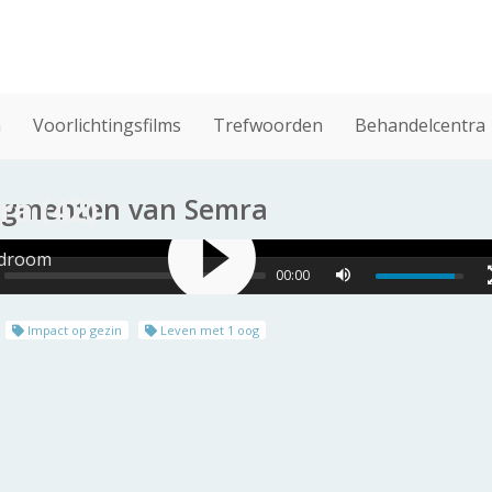
n
Voorlichtingsfilms
Trefwoorden
Behandelcentra
ra (42)
ragmenten van Semra
ndroom
00:00
Impact op gezin
Leven met 1 oog