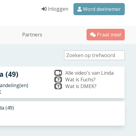
Inloggen
Word deelnemer
Partners
Praat mee!
a (49)
Alle video's van Linda
Wat is Fuchs?
ndeling(en)
Wat is DMEK?
K
da (49)