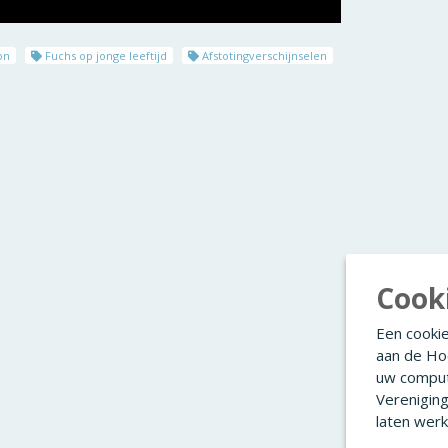
on
Fuchs op jonge leeftijd
Afstotingverschijnselen
Cook
Een cookie
aan de Ho
uw comput
Verenigin
laten werk