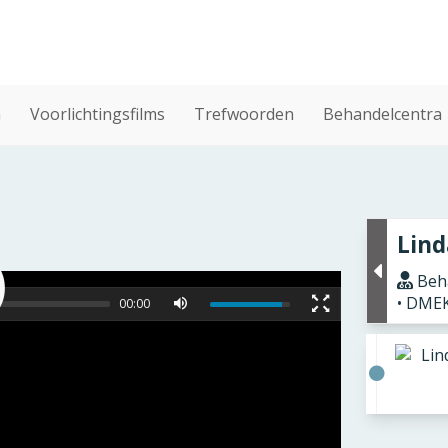
n
Voorlichtingsfilms
Trefwoorden
Behandelcentra
Lind
Beha
• DME
00:00
Lin