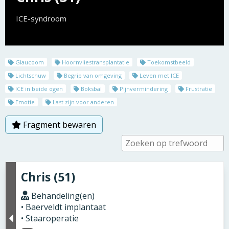
ICE-syndroom
Glaucoom
Hoornvliestransplantatie
Toekomstbeeld
Lichtschuw
Begrip van omgeving
Leven met ICE
ICE in beide ogen
Boksbal
Pijnvermindering
Frustratie
Emotie
Last zijn voor anderen
Fragment bewaren
Chris (51)
Behandeling(en)
• Baerveldt implantaat
• Staaroperatie