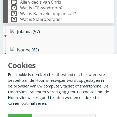
Alle video's van Chris
Wat is ICE-syndroom?
Wat is Baerveldt implantaat?
Wat is Staaroperatie?
Jolanda (57)
Ivonne (63)
Cookies
Chris (51)
Een cookie is een klein tekstbestand dat bij uw eerste
bezoek aan de Hoornvlieswijzer wordt opgeslagen in
de browser van uw computer, tablet of smartphone. De
Hoornvlies Patiënten Vereniging gebruikt cookies om de
Hoornvlieswijzer goed te laten werken en deze te
© 2026
Facebook
Linkedin
Privacyverklaring
kunnen optimaliseren.
Disclaimer
Colofon
Ontwikkeld door Creapolis