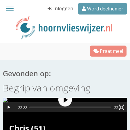
Inloggen
Word deelnemer
Praat mee!
Gevonden op:
Begrip van omgeving
00:00
00:00
Chris (51)