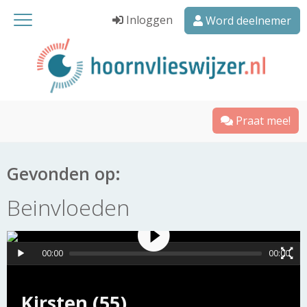
Inloggen
Word deelnemer
Praat mee!
Gevonden op:
Beinvloeden
00:00
00:00
Kirsten (55)