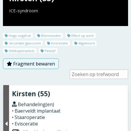
ICE-syndroom
Hoge oogdruk
Beinvloeden
Effect op werk
Secundair glaucoom
Evisceratie
Afgekeurd
Helikopterpiloot
Passief
Fragment bewaren
Kirsten (55)
Behandeling(en)
• Baerveldt implantaat
• Staaroperatie
• Evisceratie