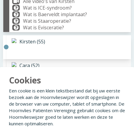
Alle video's van Kirsten
Wat is ICE-syndroom?
Wat is Baerveldt implantaat?
Wat is Staaroperatie?
Wat is Evisceratie?
Kirsten (55)
Cara (52)
Cookies
Chris (51)
Een cookie is een klein tekstbestand dat bij uw eerste
bezoek aan de Hoornvlieswijzer wordt opgeslagen in
de browser van uw computer, tablet of smartphone. De
Hoornvlies Patiënten Vereniging gebruikt cookies om de
Hoornvlieswijzer goed te laten werken en deze te
© 2026
Facebook
Linkedin
Privacyverklaring
kunnen optimaliseren.
Disclaimer
Colofon
Ontwikkeld door Creapolis