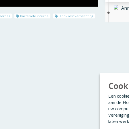
Ann
herpes
Bacteriële infectie
Bindvliesoverhechting
Cook
Een cookie
aan de Ho
uw comput
Verenigin
laten werk