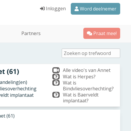
Inloggen
Word deelnemer
Partners
Praat mee!
t (61)
Alle video's van Annet
Wat is Herpes?
ndeling(en)
Wat is
vliesoverhechting
Bindvliesoverhechting?
Wat is Baerveldt
veldt implantaat
implantaat?
et (61)