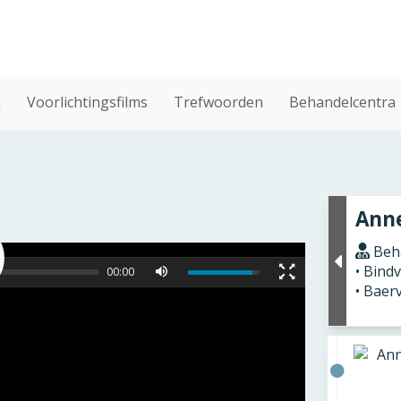
n
Voorlichtingsfilms
Trefwoorden
Behandelcentra
Anne
Beha
• Bind
00:00
• Baer
Ann