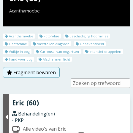
Acanthamoebe
Acanthamoebe
Fotofobie
Beschadiging hoornvlies
Lichtschuw
Vaststellen diagnose
Onbekendheid
Vuiltje in oog
Carrousel van oogartsen
Intensief druppelen
Hand voor oog
Afschermen licht
Fragment bewaren
Eric (60)
Behandeling(en)
• PKP
Alle video's van Eric