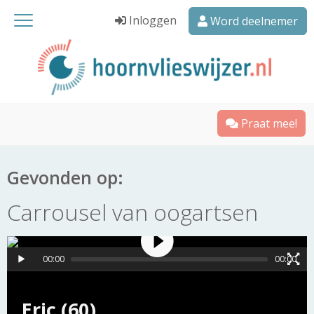
Inloggen
Word deelnemer
Praat mee!
Gevonden op:
Carrousel van oogartsen
00:00
00:00
Eric (60)