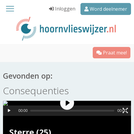
Inloggen
Word deelnemer
Praat mee!
Gevonden op:
Consequenties
00:00
00:00
Sterre (25)