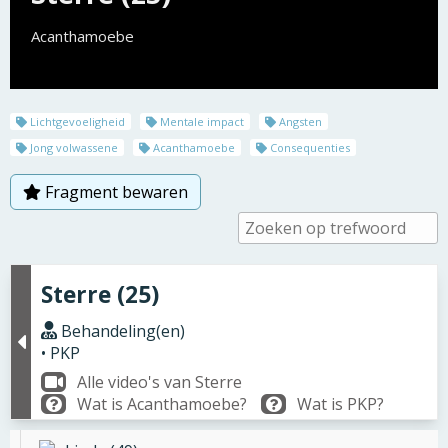
Acanthamoebe
Lichtgevoeligheid
Mentale impact
Angsten
Jong volwassene
Acanthamoebe
Consequenties
Fragment bewaren
Sterre (25)
Behandeling(en)
• PKP
Alle video's van Sterre
Wat is Acanthamoebe?
Wat is PKP?