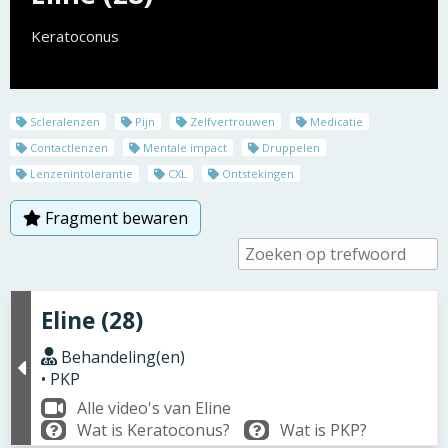
Keratoconus
Scleralenzen
Pijn
Zelfvertrouwen
Medicatie
Contactlenzen
Mentale impact
Druppelen
Lenzenintolerantie
CXL
Ontstekingen
Fragment bewaren
Eline (28)
Behandeling(en)
• PKP
Alle video's van Eline
Wat is Keratoconus?
Wat is PKP?