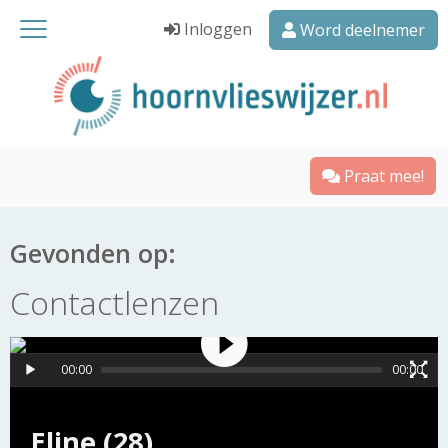
Inloggen
Word deelnemer
Praat mee!
Gevonden op:
Contactlenzen
00:00
00:00
Eline (28)