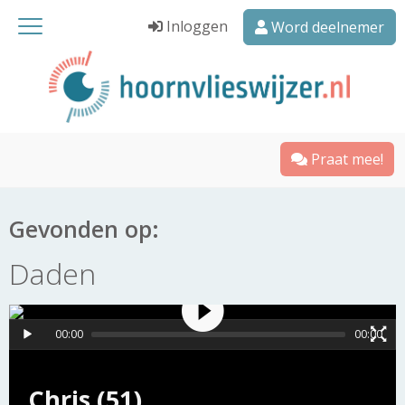
Inloggen
Word deelnemer
Praat mee!
Gevonden op:
Daden
00:00
00:00
Chris (51)