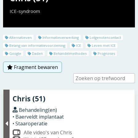
ICE-syndroom
Alternatieven
Informatieverwerking
Lotgenotencontact
Belang van informatievoorziening
ICE
Leven met ICE
Google
Daden
Behandelmethoden
Prognoses
Fragment bewaren
Chris (51)
Behandeling(en)
• Baerveldt implantaat
• Staaroperatie
Alle video's van Chris