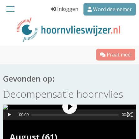
Inloggen
Word deelnemer
Praat mee!
Gevonden op:
Decompensatie hoornvlies
00:00
00:00
August (61)