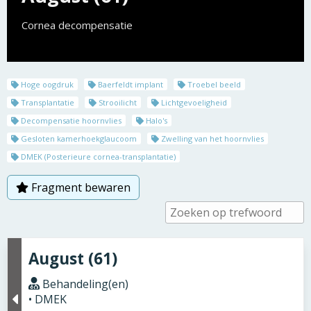
Cornea decompensatie
Hoge oogdruk
Baerfeldt implant
Troebel beeld
Transplantatie
Strooilicht
Lichtgevoeligheid
Decompensatie hoornvlies
Halo's
Gesloten kamerhoekglaucoom
Zwelling van het hoornvlies
DMEK (Posterieure cornea-transplantatie)
Fragment bewaren
August (61)
Behandeling(en)
• DMEK