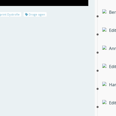
Ber
rint Dystrofie
Droge ogen
Edi
Ann
Edi
Han
Edi