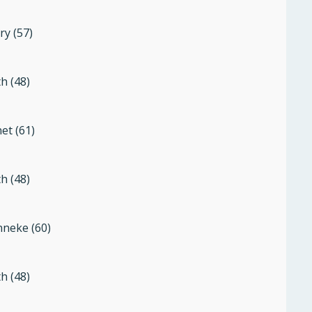
ry (57)
th (48)
et (61)
th (48)
neke (60)
th (48)