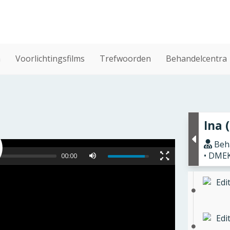
n
Voorlichtingsfilms
Trefwoorden
Behandelcentra
Ina 
Beha
• DME
00:00
Edi
Edi