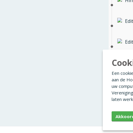
Hin
Edi
Edi
Cook
Ina
Een cookie
aan de Ho
Edi
uw comput
Verenigin
laten werk
Edi
Akkoor