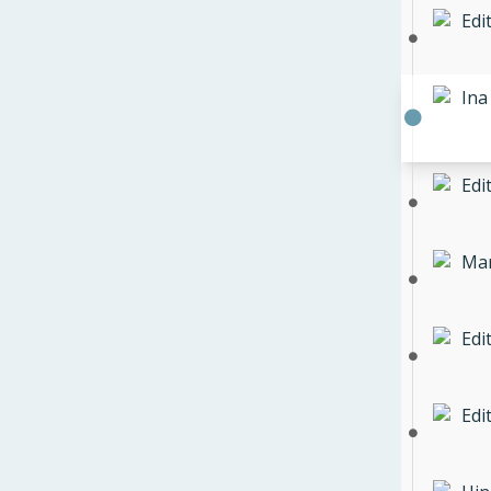
Edi
Ina
Edi
Mar
Edi
Edi