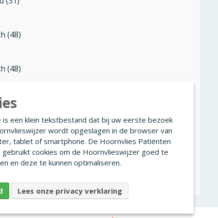
d (31)
th (48)
th (48)
ies
 (71)
 is een klein tekstbestand dat bij uw eerste bezoek
ornvlieswijzer wordt opgeslagen in de browser van
th (48)
er, tablet of smartphone. De Hoornvlies Patiënten
g gebruikt cookies om de Hoornvlieswijzer goed te
en en deze te kunnen optimaliseren.
th (48)
d
Lees onze privacy verklaring