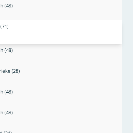
th (48)
 (71)
th (48)
ieke (28)
th (48)
th (48)