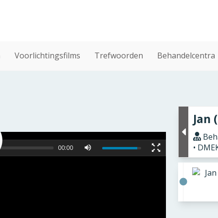
n
Voorlichtingsfilms
Trefwoorden
Behandelcentra
Jan 
Beha
• DME
00:00
Jan