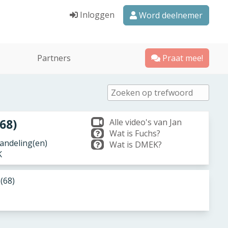
Inloggen
Word deelnemer
Partners
Praat mee!
(68)
Alle video's van Jan
Wat is Fuchs?
ndeling(en)
Wat is DMEK?
K
 (68)