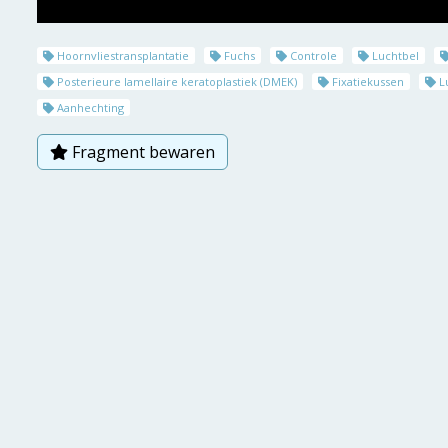
Hoornvliestransplantatie
Fuchs
Controle
Luchtbel
Posterieure lamellaire keratoplastiek (DMEK)
Fixatiekussen
L
Aanhechting
Fragment bewaren