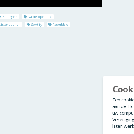
Platliggen
Na de operatie
uisterboeken
Spotify
Rebubble
Cook
Een cookie
aan de Ho
uw comput
Verenigin
laten werk