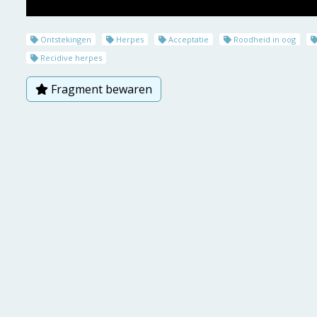
Ontstekingen
Herpes
Acceptatie
Roodheid in oog
Recidive herpes
Fragment bewaren