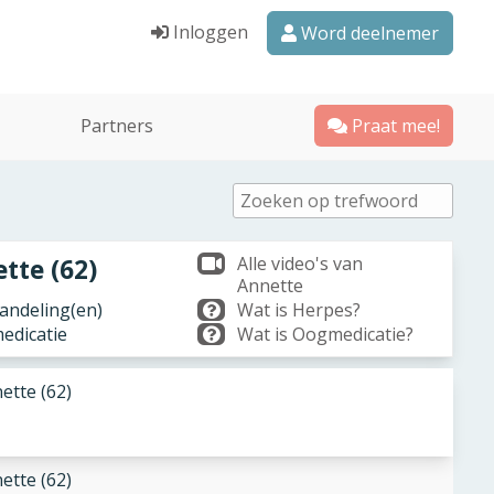
Inloggen
Word deelnemer
Partners
Praat mee!
Alle video's van
tte (62)
Annette
ndeling(en)
Wat is Herpes?
edicatie
Wat is Oogmedicatie?
ette (62)
ette (62)