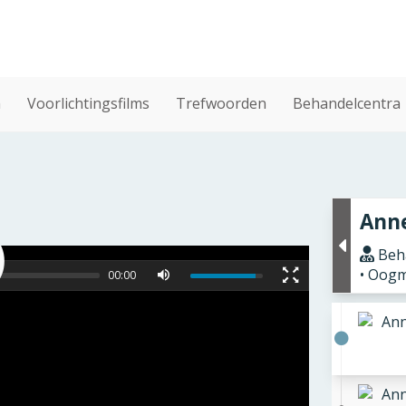
n
Voorlichtingsfilms
Trefwoorden
Behandelcentra
Anne
Beha
• Oogm
00:00
Ann
Ann