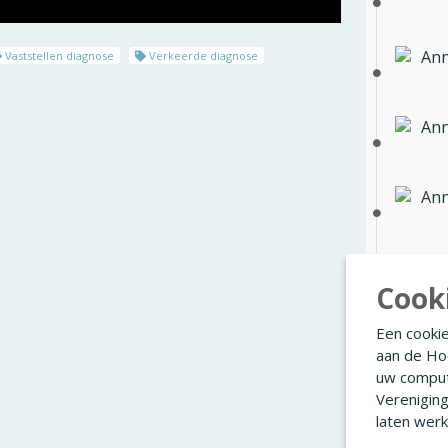
Ann
Vaststellen diagnose
Verkeerde diagnose
Ann
Ann
Ann
Cook
Een cookie
Ann
aan de Ho
uw comput
Verenigin
Ann
laten werk