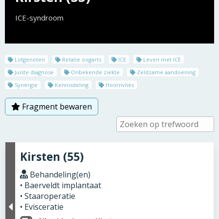
ICE-syndroom
Lotgenoten
Relatie oogarts
ICE
Leven met ICE
Juiste diagnose
Onbekende ziekte
Zeldzame aandoening
Synergie
Kennisdeling
Hoornvlies
Fragment bewaren
Kirsten (55)
Behandeling(en)
• Baerveldt implantaat
• Staaroperatie
• Evisceratie