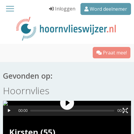
Inloggen
Word deelnemer
Praat mee!
Gevonden op:
Hoornvlies
00:00
00:00
Kirsten (55)