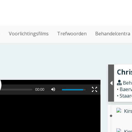
n
Voorlichtingsfilms
Trefwoorden
Behandelcentra
Chri
Beha
• Baer
00:00
• Staa
Kir
Kir