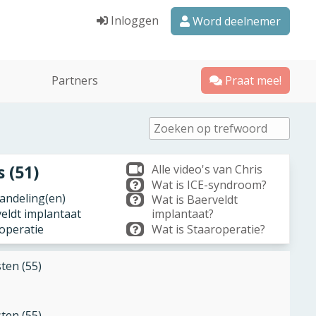
Inloggen
Word deelnemer
Partners
Praat mee!
s (51)
Alle video's van Chris
Wat is ICE-syndroom?
ndeling(en)
Wat is Baerveldt
veldt implantaat
implantaat?
roperatie
Wat is Staaroperatie?
sten (55)
sten (55)