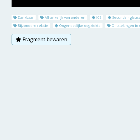
Dankbaar
Afhankelijk van anderen
ICE
Secundair glau
Bijzondere relatie
Ongeneeslijke oogziekte
Ontstekingen in 
Fragment bewaren