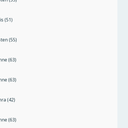
is (51)
sten (55)
nne (63)
nne (63)
ra (42)
nne (63)