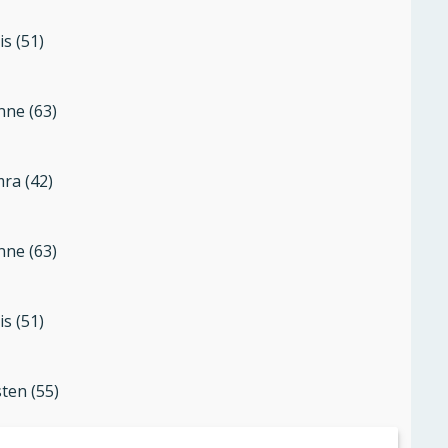
is (51)
nne (63)
ra (42)
nne (63)
is (51)
sten (55)