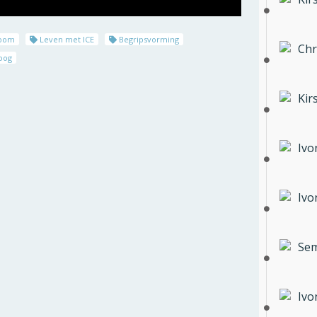
coom
Leven met ICE
Begripsvorming
Chr
oog
Kir
Ivo
Ivo
Sem
Ivo