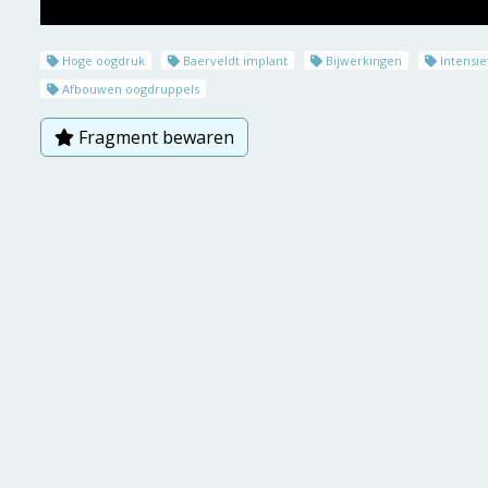
Hoge oogdruk
Baerveldt implant
Bijwerkingen
Intensie
Afbouwen oogdruppels
Fragment bewaren