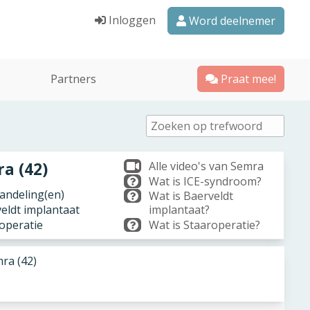
Inloggen
Word deelnemer
Partners
Praat mee!
a (42)
Alle video's van Semra
Wat is ICE-syndroom?
ndeling(en)
Wat is Baerveldt
veldt implantaat
implantaat?
roperatie
Wat is Staaroperatie?
ra (42)