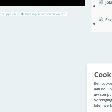
Jol
f druppelen
Tintelingen handen en voeten
Eric
Cook
Een cookie
aan de Ho
uw comput
Verenigin
laten werk