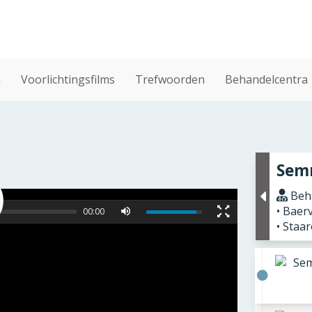
n
Voorlichtingsfilms
Trefwoorden
Behandelcentra
Semr
Beha
• Baer
00:00
• Staa
Sem