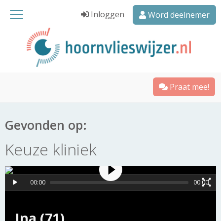
Inloggen
Word deelnemer
Praat mee!
Gevonden op:
Keuze kliniek
00:00
00:00
Ina (71)