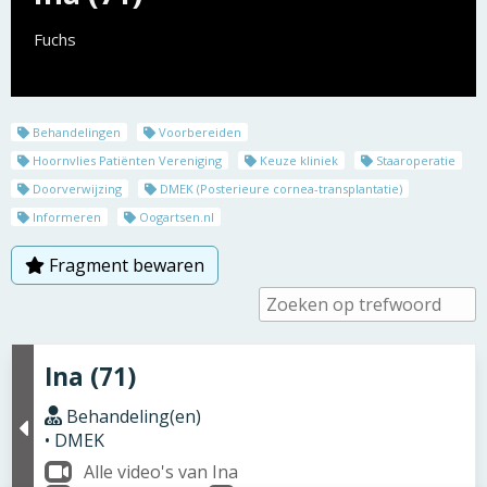
Fuchs
Behandelingen
Voorbereiden
Hoornvlies Patiënten Vereniging
Keuze kliniek
Staaroperatie
Doorverwijzing
DMEK (Posterieure cornea-transplantatie)
Informeren
Oogartsen.nl
Fragment bewaren
Ina (71)
Behandeling(en)
• DMEK
Alle video's van Ina