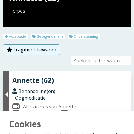
Herpes
Acceptatie
Gezegend mens
Ondersteuning
Fragment bewaren
Annette (62)
Behandeling(en)
• Oogmedicatie
Alle video's van Annette
Wat is Herpes?
Wat is Oogmedicatie?
Cookies
Annette (62)