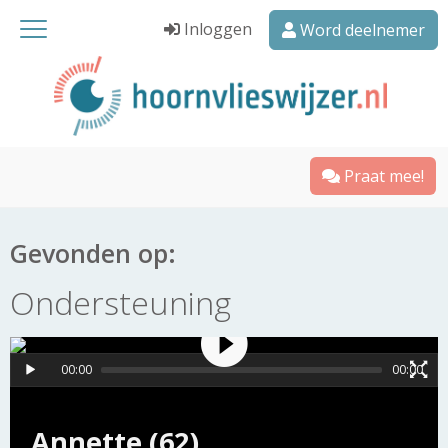
Inloggen
Word deelnemer
Praat mee!
Gevonden op:
Ondersteuning
00:00
00:00
Annette (62)