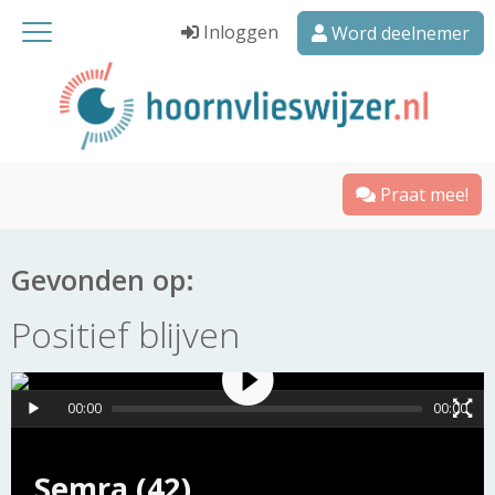
Inloggen
Word deelnemer
Praat mee!
Gevonden op:
Positief blijven
00:00
00:00
Semra (42)