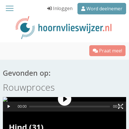
Inloggen
Word deelnemer
Praat mee!
Gevonden op:
Rouwproces
00:00
00:00
Hind (31)