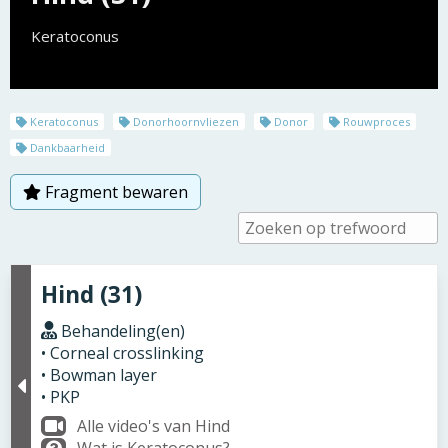
Keratoconus
Keratoconus
Donorhoornvliezen
Donor
Rouwproces
Dankbaarheid
Fragment bewaren
Hind (31)
Behandeling(en)
• Corneal crosslinking
• Bowman layer
• PKP
Alle video's van Hind