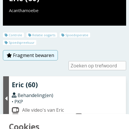
Acanthamoebe
Controle
Relatie oogarts
Spoedoperatie
Spoedspreekuur
Fragment bewaren
Eric (60)
Behandeling(en)
• PKP
Alle video's van Eric
Wat is Acanthamoebe?
Wat is PKP?
Cookies