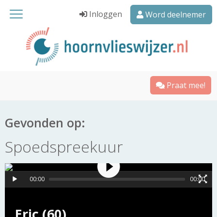
Inloggen
Word deelnemer
Praat mee!
Gevonden op:
Spoedspreekuur
00:00
00:00
Eric (60)