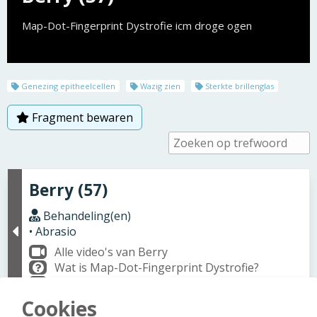
Map-Dot-Fingerprint Dystrofie icm droge ogen
Genezing epitheelcellen
Wazig zien
Sterkte brillenglas
Fragment bewaren
Berry (57)
Behandeling(en)
• Abrasio
Alle video's van Berry
Wat is Map-Dot-Fingerprint Dystrofie?
Wat is Abrasio?
Cookies
Berry (57)