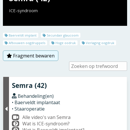
ICE-syndroom
Baerveldt implant
Secundair glaucoom
Afbouwen oogdruppels
Hoge oodruk
Verlaging oogdruk
Fragment bewaren
Semra (42)
Behandeling(en)
• Baerveldt implantaat
• Staaroperatie
Alle video's van Semra
Wat is ICE-syndroom?