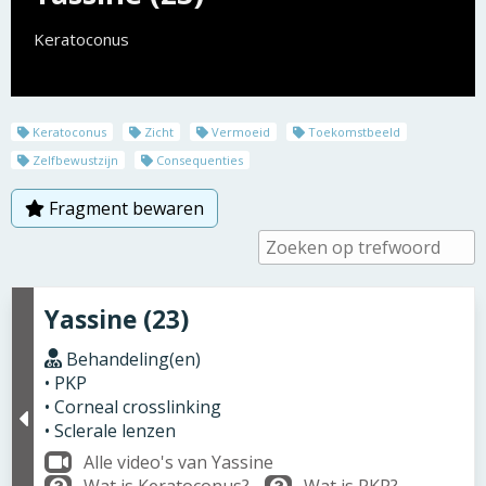
Keratoconus
Keratoconus
Zicht
Vermoeid
Toekomstbeeld
Zelfbewustzijn
Consequenties
Fragment bewaren
Yassine (23)
Behandeling(en)
• PKP
• Corneal crosslinking
• Sclerale lenzen
Alle video's van Yassine