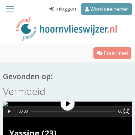
Inloggen
Word deelnemer
Praat mee!
Gevonden op:
Vermoeid
00:00
00:00
Yassine (23)