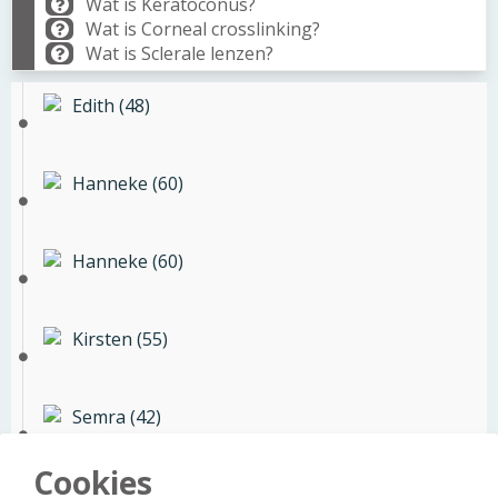
Wat is Keratoconus?
Wat is Corneal crosslinking?
Wat is Sclerale lenzen?
Edith (48)
Hanneke (60)
Hanneke (60)
Kirsten (55)
Semra (42)
Cookies
Jilles (17)