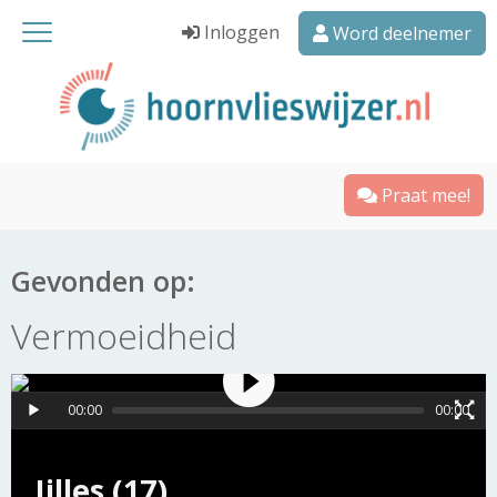
Inloggen
Word deelnemer
Praat mee!
Gevonden op:
Vermoeidheid
00:00
00:00
Jilles (17)