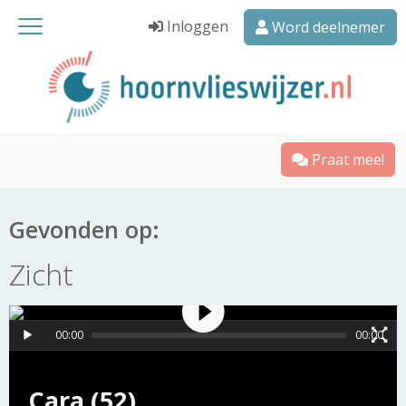
Inloggen
Word deelnemer
Praat mee!
Gevonden op:
Zicht
00:00
00:00
Cara (52)